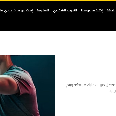
لياقة
إكتشف عروضنا
التدريب الشخصي
العضوية
إبحث عن مراكز بودي ماس
عدل ضربات قلبك مرتفعًة ويتم
يب.