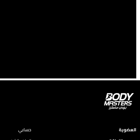
العضوية
حسابي